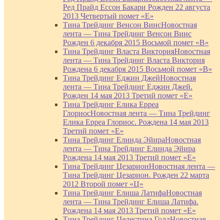
Ред Прайд Ессон Бакари Рожден 22 августа
2013 Четвертый помет «Е»
Тина Трейдинг Венсон Винс
Новостная
лента — Тина Трейдинг Венсон Винс
Рожден 6 декабря 2015 Восьмой помет «В»
Тина Трейдинг Власта Виктория
Новостная
лента — Тина Трейдинг Власта Виктория
Рождена 6 декабря 2015 Восьмой помет «В»
Тина Трейдинг Еджин Джей
Новостная
лента — Тина Трейдинг Еджин Джей.
Рожден 14 мая 2013 Третий помет «Е»
Тина Трейдинг Елика Ерреа
Глориос
Новостная лента — Тина Трейдинг
Елика Ерреа Глориос. Рождена 14 мая 2013
Третий помет «Е»
Тина Трейдинг Елинда Эйира
Новостная
лента — Тина Трейдинг Елинда Эйира
Рождена 14 мая 2013 Третий помет «Е»
Тина Трейдинг Цезарион
Новостная лента —
Тина Трейдинг Цезарион. Рожден 22 марта
2012 Второй помет «Ц»
Тина Трейдинг Елиша Латифа
Новостная
лента — Тина Трейдинг Елиша Латифа.
Рождена 14 мая 2013 Третий помет «Е»
Тина Трейдинг Целестина Голд
Новостная