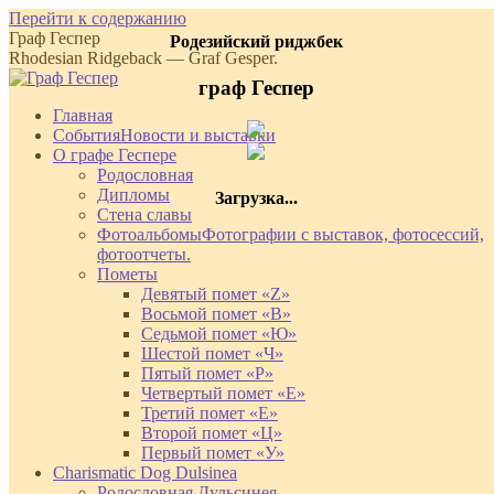
Перейти к содержанию
Граф Геспер
Родезийский риджбек
Rhodesian Ridgeback — Graf Gesper.
граф Геспер
Главная
События
Новости и выставки
О графе Геспере
Родословная
Дипломы
Загрузка...
Стена славы
Фотоальбомы
Фотографии с выставок, фотосессий,
фотоотчеты.
Пометы
Девятый помет «Z»
Восьмой помет «В»
Седьмой помет «Ю»
Шестой помет «Ч»
Пятый помет «Р»
Четвертый помет «Е»
Третий помет «Е»
Второй помет «Ц»
Первый помет «У»
Charismatic Dog Dulsinea
Родословная Дульсинея