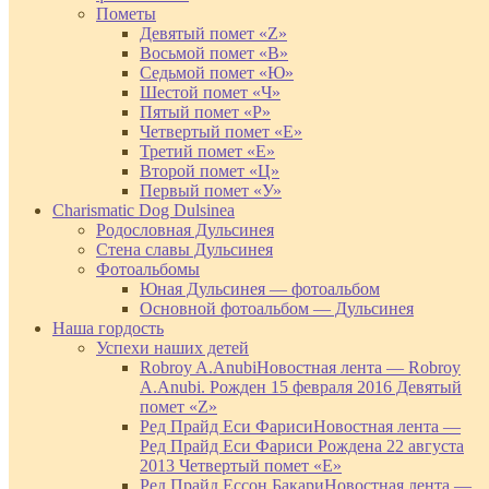
Пометы
Девятый помет «Z»
Восьмой помет «В»
Седьмой помет «Ю»
Шестой помет «Ч»
Пятый помет «Р»
Четвертый помет «Е»
Третий помет «Е»
Второй помет «Ц»
Первый помет «У»
Charismatic Dog Dulsinea
Родословная Дульсинея
Стена славы Дульсинея
Фотоальбомы
Юная Дульсинея — фотоальбом
Основной фотоальбом — Дульсинея
Наша гордость
Успехи наших детей
Robroy A.Anubi
Новостная лента — Robroy
A.Anubi. Рожден 15 февраля 2016 Девятый
помет «Z»
Ред Прайд Еси Фариси
Новостная лента —
Ред Прайд Еси Фариси Рождена 22 августа
2013 Четвертый помет «Е»
Ред Прайд Ессон Бакари
Новостная лента —