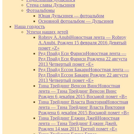
Стена славы Дульсинея
Фотоальбомы
Юная Дульсинея — фотоальбом
Основной фотоальбом — Дульсинея
Наша гордость
Успехи наших детей
Robroy A.Anubi
Новостная лента — Robroy
A.Anubi. Рожден 15 февраля 2016 Девятый
помет «Z»
Ред Прайд Еси Фариси
Новостная лента —
Ред Прайд Еси Фариси Рождена 22 августа
2013 Четвертый помет «Е»
Ред Прайд Ессон Бакари
Новостная лента —
Ред Прайд Ессон Бакари Рожден 22 августа
2013 Четвертый помет «Е»
Тина Трейдинг Венсон Винс
Новостная
лента — Тина Трейдинг Венсон Винс
Рожден 6 декабря 2015 Восьмой помет «В»
Тина Трейдинг Власта Виктория
Новостная
лента — Тина Трейдинг Власта Виктория
Рождена 6 декабря 2015 Восьмой помет «В»
Тина Трейдинг Еджин Джей
Новостная
лента — Тина Трейдинг Еджин Джей.
Рожден 14 мая 2013 Третий помет «Е»