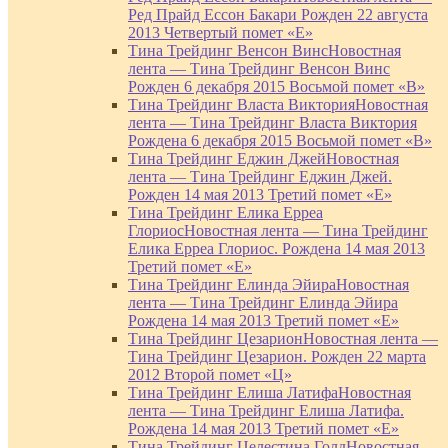
Ред Прайд Ессон Бакари Рожден 22 августа
2013 Четвертый помет «Е»
Тина Трейдинг Венсон Винс
Новостная
лента — Тина Трейдинг Венсон Винс
Рожден 6 декабря 2015 Восьмой помет «В»
Тина Трейдинг Власта Виктория
Новостная
лента — Тина Трейдинг Власта Виктория
Рождена 6 декабря 2015 Восьмой помет «В»
Тина Трейдинг Еджин Джей
Новостная
лента — Тина Трейдинг Еджин Джей.
Рожден 14 мая 2013 Третий помет «Е»
Тина Трейдинг Елика Ерреа
Глориос
Новостная лента — Тина Трейдинг
Елика Ерреа Глориос. Рождена 14 мая 2013
Третий помет «Е»
Тина Трейдинг Елинда Эйира
Новостная
лента — Тина Трейдинг Елинда Эйира
Рождена 14 мая 2013 Третий помет «Е»
Тина Трейдинг Цезарион
Новостная лента —
Тина Трейдинг Цезарион. Рожден 22 марта
2012 Второй помет «Ц»
Тина Трейдинг Елиша Латифа
Новостная
лента — Тина Трейдинг Елиша Латифа.
Рождена 14 мая 2013 Третий помет «Е»
Тина Трейдинг Целестина Голд
Новостная