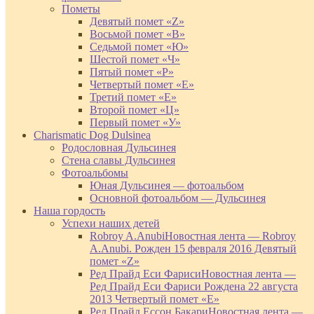
Пометы
Девятый помет «Z»
Восьмой помет «В»
Седьмой помет «Ю»
Шестой помет «Ч»
Пятый помет «Р»
Четвертый помет «Е»
Третий помет «Е»
Второй помет «Ц»
Первый помет «У»
Charismatic Dog Dulsinea
Родословная Дульсинея
Стена славы Дульсинея
Фотоальбомы
Юная Дульсинея — фотоальбом
Основной фотоальбом — Дульсинея
Наша гордость
Успехи наших детей
Robroy A.Anubi
Новостная лента — Robroy
A.Anubi. Рожден 15 февраля 2016 Девятый
помет «Z»
Ред Прайд Еси Фариси
Новостная лента —
Ред Прайд Еси Фариси Рождена 22 августа
2013 Четвертый помет «Е»
Ред Прайд Ессон Бакари
Новостная лента —