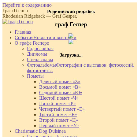
Перейти к содержанию
Граф Геспер
Родезийский риджбек
Rhodesian Ridgeback — Graf Gesper.
граф Геспер
Главная
События
Новости и выставки
О графе Геспере
Родословная
Дипломы
Загрузка...
Стена славы
Фотоальбомы
Фотографии с выставок, фотосессий,
фотоотчеты.
Пометы
Девятый помет «Z»
Восьмой помет «В»
Седьмой помет «Ю»
Шестой помет «Ч»
Пятый помет «Р»
Четвертый помет «Е»
Третий помет «Е»
Второй помет «Ц»
Первый помет «У»
Charismatic Dog Dulsinea
Родословная Дульсинея