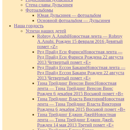
Стена славы Дульсинея
Фотоальбомы
Юная Дульсинея — фотоальбом
Основной фотоальбом — Дульсинея
Наша гордость
Успехи наших детей
Robroy A.Anubi
Новостная лента — Robroy
A.Anubi. Рожден 15 февраля 2016 Девятый
помет «Z»
Ред Прайд Еси Фариси
Новостная лента —
Ред Прайд Еси Фариси Рождена 22 августа
2013 Четвертый помет «Е»
Ред Прайд Ессон Бакари
Новостная лента —
Ред Прайд Ессон Бакари Рожден 22 августа
2013 Четвертый помет «Е»
Тина Трейдинг Венсон Винс
Новостная
лента — Тина Трейдинг Венсон Винс
Рожден 6 декабря 2015 Восьмой помет «В»
Тина Трейдинг Власта Виктория
Новостная
лента — Тина Трейдинг Власта Виктория
Рождена 6 декабря 2015 Восьмой помет «В»
Тина Трейдинг Еджин Джей
Новостная
лента — Тина Трейдинг Еджин Джей.
Рожден 14 мая 2013 Третий помет «Е»