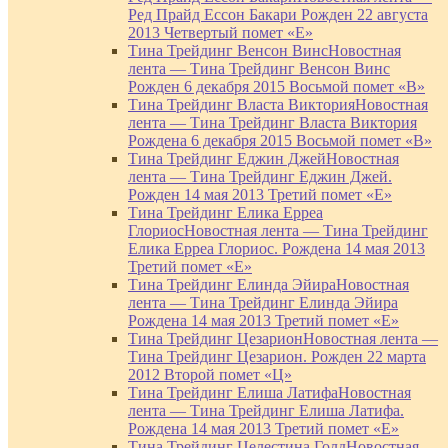
Ред Прайд Ессон Бакари Рожден 22 августа
2013 Четвертый помет «Е»
Тина Трейдинг Венсон Винс
Новостная
лента — Тина Трейдинг Венсон Винс
Рожден 6 декабря 2015 Восьмой помет «В»
Тина Трейдинг Власта Виктория
Новостная
лента — Тина Трейдинг Власта Виктория
Рождена 6 декабря 2015 Восьмой помет «В»
Тина Трейдинг Еджин Джей
Новостная
лента — Тина Трейдинг Еджин Джей.
Рожден 14 мая 2013 Третий помет «Е»
Тина Трейдинг Елика Ерреа
Глориос
Новостная лента — Тина Трейдинг
Елика Ерреа Глориос. Рождена 14 мая 2013
Третий помет «Е»
Тина Трейдинг Елинда Эйира
Новостная
лента — Тина Трейдинг Елинда Эйира
Рождена 14 мая 2013 Третий помет «Е»
Тина Трейдинг Цезарион
Новостная лента —
Тина Трейдинг Цезарион. Рожден 22 марта
2012 Второй помет «Ц»
Тина Трейдинг Елиша Латифа
Новостная
лента — Тина Трейдинг Елиша Латифа.
Рождена 14 мая 2013 Третий помет «Е»
Тина Трейдинг Целестина Голд
Новостная