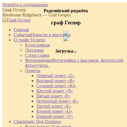
Перейти к содержанию
Граф Геспер
Родезийский риджбек
Rhodesian Ridgeback — Graf Gesper.
граф Геспер
Главная
События
Новости и выставки
О графе Геспере
Родословная
Дипломы
Загрузка...
Стена славы
Фотоальбомы
Фотографии с выставок, фотосессий,
фотоотчеты.
Пометы
Девятый помет «Z»
Восьмой помет «В»
Седьмой помет «Ю»
Шестой помет «Ч»
Пятый помет «Р»
Четвертый помет «Е»
Третий помет «Е»
Второй помет «Ц»
Первый помет «У»
Charismatic Dog Dulsinea
Родословная Дульсинея