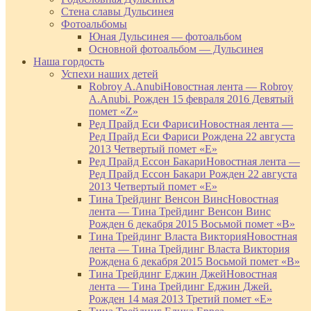
Стена славы Дульсинея
Фотоальбомы
Юная Дульсинея — фотоальбом
Основной фотоальбом — Дульсинея
Наша гордость
Успехи наших детей
Robroy A.Anubi
Новостная лента — Robroy
A.Anubi. Рожден 15 февраля 2016 Девятый
помет «Z»
Ред Прайд Еси Фариси
Новостная лента —
Ред Прайд Еси Фариси Рождена 22 августа
2013 Четвертый помет «Е»
Ред Прайд Ессон Бакари
Новостная лента —
Ред Прайд Ессон Бакари Рожден 22 августа
2013 Четвертый помет «Е»
Тина Трейдинг Венсон Винс
Новостная
лента — Тина Трейдинг Венсон Винс
Рожден 6 декабря 2015 Восьмой помет «В»
Тина Трейдинг Власта Виктория
Новостная
лента — Тина Трейдинг Власта Виктория
Рождена 6 декабря 2015 Восьмой помет «В»
Тина Трейдинг Еджин Джей
Новостная
лента — Тина Трейдинг Еджин Джей.
Рожден 14 мая 2013 Третий помет «Е»