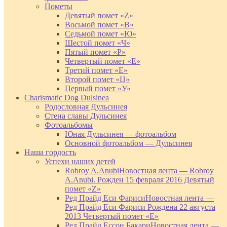
Пометы
Девятый помет «Z»
Восьмой помет «В»
Седьмой помет «Ю»
Шестой помет «Ч»
Пятый помет «Р»
Четвертый помет «Е»
Третий помет «Е»
Второй помет «Ц»
Первый помет «У»
Charismatic Dog Dulsinea
Родословная Дульсинея
Стена славы Дульсинея
Фотоальбомы
Юная Дульсинея — фотоальбом
Основной фотоальбом — Дульсинея
Наша гордость
Успехи наших детей
Robroy A.Anubi
Новостная лента — Robroy
A.Anubi. Рожден 15 февраля 2016 Девятый
помет «Z»
Ред Прайд Еси Фариси
Новостная лента —
Ред Прайд Еси Фариси Рождена 22 августа
2013 Четвертый помет «Е»
Ред Прайд Ессон Бакари
Новостная лента —