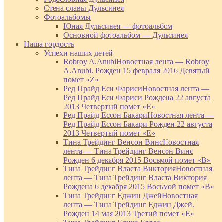
Стена славы Дульсинея
Фотоальбомы
Юная Дульсинея — фотоальбом
Основной фотоальбом — Дульсинея
Наша гордость
Успехи наших детей
Robroy A.Anubi
Новостная лента — Robroy
A.Anubi. Рожден 15 февраля 2016 Девятый
помет «Z»
Ред Прайд Еси Фариси
Новостная лента —
Ред Прайд Еси Фариси Рождена 22 августа
2013 Четвертый помет «Е»
Ред Прайд Ессон Бакари
Новостная лента —
Ред Прайд Ессон Бакари Рожден 22 августа
2013 Четвертый помет «Е»
Тина Трейдинг Венсон Винс
Новостная
лента — Тина Трейдинг Венсон Винс
Рожден 6 декабря 2015 Восьмой помет «В»
Тина Трейдинг Власта Виктория
Новостная
лента — Тина Трейдинг Власта Виктория
Рождена 6 декабря 2015 Восьмой помет «В»
Тина Трейдинг Еджин Джей
Новостная
лента — Тина Трейдинг Еджин Джей.
Рожден 14 мая 2013 Третий помет «Е»