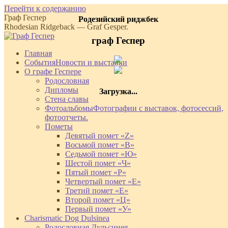
Перейти к содержанию
Граф Геспер
Родезийский риджбек
Rhodesian Ridgeback — Graf Gesper.
граф Геспер
Главная
События
Новости и выставки
О графе Геспере
Родословная
Дипломы
Загрузка...
Стена славы
Фотоальбомы
Фотографии с выставок, фотосессий,
фотоотчеты.
Пометы
Девятый помет «Z»
Восьмой помет «В»
Седьмой помет «Ю»
Шестой помет «Ч»
Пятый помет «Р»
Четвертый помет «Е»
Третий помет «Е»
Второй помет «Ц»
Первый помет «У»
Charismatic Dog Dulsinea
Родословная Дульсинея