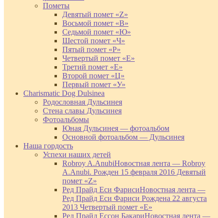
Пометы
Девятый помет «Z»
Восьмой помет «В»
Седьмой помет «Ю»
Шестой помет «Ч»
Пятый помет «Р»
Четвертый помет «Е»
Третий помет «Е»
Второй помет «Ц»
Первый помет «У»
Charismatic Dog Dulsinea
Родословная Дульсинея
Стена славы Дульсинея
Фотоальбомы
Юная Дульсинея — фотоальбом
Основной фотоальбом — Дульсинея
Наша гордость
Успехи наших детей
Robroy A.Anubi
Новостная лента — Robroy
A.Anubi. Рожден 15 февраля 2016 Девятый
помет «Z»
Ред Прайд Еси Фариси
Новостная лента —
Ред Прайд Еси Фариси Рождена 22 августа
2013 Четвертый помет «Е»
Ред Прайд Ессон Бакари
Новостная лента —