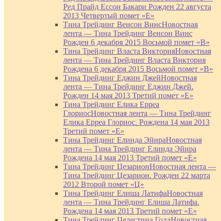
Ред Прайд Ессон Бакари Рожден 22 августа
2013 Четвертый помет «Е»
Тина Трейдинг Венсон Винс
Новостная
лента — Тина Трейдинг Венсон Винс
Рожден 6 декабря 2015 Восьмой помет «В»
Тина Трейдинг Власта Виктория
Новостная
лента — Тина Трейдинг Власта Виктория
Рождена 6 декабря 2015 Восьмой помет «В»
Тина Трейдинг Еджин Джей
Новостная
лента — Тина Трейдинг Еджин Джей.
Рожден 14 мая 2013 Третий помет «Е»
Тина Трейдинг Елика Ерреа
Глориос
Новостная лента — Тина Трейдинг
Елика Ерреа Глориос. Рождена 14 мая 2013
Третий помет «Е»
Тина Трейдинг Елинда Эйира
Новостная
лента — Тина Трейдинг Елинда Эйира
Рождена 14 мая 2013 Третий помет «Е»
Тина Трейдинг Цезарион
Новостная лента —
Тина Трейдинг Цезарион. Рожден 22 марта
2012 Второй помет «Ц»
Тина Трейдинг Елиша Латифа
Новостная
лента — Тина Трейдинг Елиша Латифа.
Рождена 14 мая 2013 Третий помет «Е»
Тина Трейдинг Целестина Голд
Новостная