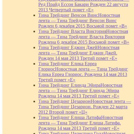
Ред Прайд Ессон Бакари Рожден 22 августа
2013 Четвертый помет «Е»
Тина Трейдинг Венсон Винс
Новостная
лента — Тина Трейдинг Венсон Винс
Рожден 6 декабря 2015 Восьмой помет «В»
Тина Трейдинг Власта Виктория
Новостная
лента — Тина Трейдинг Власта Виктория
Рождена 6 декабря 2015 Восьмой помет «В»
Тина Трейдинг Еджин Джей
Новостная
лента — Тина Трейдинг Еджин Джей.
Рожден 14 мая 2013 Третий помет «Е»
Тина Трейдинг Елика Ерреа
Глориос
Новостная лента — Тина Трейдинг
Елика Ерреа Глориос. Рождена 14 мая 2013
Третий помет «Е»
Тина Трейдинг Елинда Эйира
Новостная
лента — Тина Трейдинг Елинда Эйира
Рождена 14 мая 2013 Третий помет «Е»
Тина Трейдинг Цезарион
Новостная лента —
Тина Трейдинг Цезарион. Рожден 22 марта
2012 Второй помет «Ц»
Тина Трейдинг Елиша Латифа
Новостная
лента — Тина Трейдинг Елиша Латифа.
Рождена 14 мая 2013 Третий помет «Е»
Тина Трейдинг Целестина Голд
Новостная