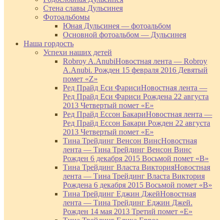
Стена славы Дульсинея
Фотоальбомы
Юная Дульсинея — фотоальбом
Основной фотоальбом — Дульсинея
Наша гордость
Успехи наших детей
Robroy A.Anubi
Новостная лента — Robroy
A.Anubi. Рожден 15 февраля 2016 Девятый
помет «Z»
Ред Прайд Еси Фариси
Новостная лента —
Ред Прайд Еси Фариси Рождена 22 августа
2013 Четвертый помет «Е»
Ред Прайд Ессон Бакари
Новостная лента —
Ред Прайд Ессон Бакари Рожден 22 августа
2013 Четвертый помет «Е»
Тина Трейдинг Венсон Винс
Новостная
лента — Тина Трейдинг Венсон Винс
Рожден 6 декабря 2015 Восьмой помет «В»
Тина Трейдинг Власта Виктория
Новостная
лента — Тина Трейдинг Власта Виктория
Рождена 6 декабря 2015 Восьмой помет «В»
Тина Трейдинг Еджин Джей
Новостная
лента — Тина Трейдинг Еджин Джей.
Рожден 14 мая 2013 Третий помет «Е»