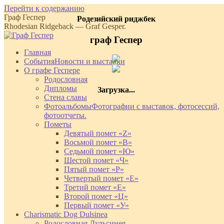
Перейти к содержанию
Граф Геспер
Родезийский риджбек
Rhodesian Ridgeback — Graf Gesper.
граф Геспер
Главная
События
Новости и выставки
О графе Геспере
Родословная
Дипломы
Загрузка...
Стена славы
Фотоальбомы
Фотографии с выставок, фотосессий,
фотоотчеты.
Пометы
Девятый помет «Z»
Восьмой помет «В»
Седьмой помет «Ю»
Шестой помет «Ч»
Пятый помет «Р»
Четвертый помет «Е»
Третий помет «Е»
Второй помет «Ц»
Первый помет «У»
Charismatic Dog Dulsinea
Родословная Дульсинея