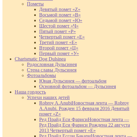
Пометы
Девятый помет «Z»
Восьмой помет «В»
Седьмой помет «Ю»
Шестой помет «Ч»
Пятый помет «Р»
Четвертый помет «Е»
Третий помет «Е»
Второй помет «Ц»
Первый помет «У»
Charismatic Dog Dulsinea
Родословная Дульсинея
Стена славы Дульсинея
Фотоальбомы
Юная Дульсинея — фотоальбом
Основной фотоальбом — Дульсинея
Наша гордость
Успехи наших детей
Robroy A.Anubi
Новостная лента — Robroy
A.Anubi. Рожден 15 февраля 2016 Девятый
помет «Z»
Ред Прайд Еси Фариси
Новостная лента —
Ред Прайд Еси Фариси Рождена 22 августа
2013 Четвертый помет «Е»
Ред Прайд Ессон Бакари
Новостная лента —