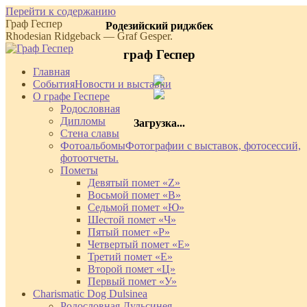
Перейти к содержанию
Граф Геспер
Родезийский риджбек
Rhodesian Ridgeback — Graf Gesper.
граф Геспер
Главная
События
Новости и выставки
О графе Геспере
Родословная
Дипломы
Загрузка...
Стена славы
Фотоальбомы
Фотографии с выставок, фотосессий,
фотоотчеты.
Пометы
Девятый помет «Z»
Восьмой помет «В»
Седьмой помет «Ю»
Шестой помет «Ч»
Пятый помет «Р»
Четвертый помет «Е»
Третий помет «Е»
Второй помет «Ц»
Первый помет «У»
Charismatic Dog Dulsinea
Родословная Дульсинея