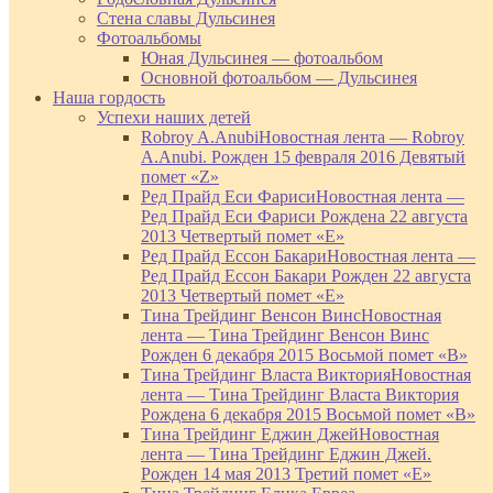
Стена славы Дульсинея
Фотоальбомы
Юная Дульсинея — фотоальбом
Основной фотоальбом — Дульсинея
Наша гордость
Успехи наших детей
Robroy A.Anubi
Новостная лента — Robroy
A.Anubi. Рожден 15 февраля 2016 Девятый
помет «Z»
Ред Прайд Еси Фариси
Новостная лента —
Ред Прайд Еси Фариси Рождена 22 августа
2013 Четвертый помет «Е»
Ред Прайд Ессон Бакари
Новостная лента —
Ред Прайд Ессон Бакари Рожден 22 августа
2013 Четвертый помет «Е»
Тина Трейдинг Венсон Винс
Новостная
лента — Тина Трейдинг Венсон Винс
Рожден 6 декабря 2015 Восьмой помет «В»
Тина Трейдинг Власта Виктория
Новостная
лента — Тина Трейдинг Власта Виктория
Рождена 6 декабря 2015 Восьмой помет «В»
Тина Трейдинг Еджин Джей
Новостная
лента — Тина Трейдинг Еджин Джей.
Рожден 14 мая 2013 Третий помет «Е»