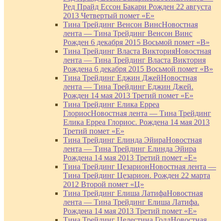
Ред Прайд Ессон Бакари Рожден 22 августа
2013 Четвертый помет «Е»
Тина Трейдинг Венсон Винс
Новостная
лента — Тина Трейдинг Венсон Винс
Рожден 6 декабря 2015 Восьмой помет «В»
Тина Трейдинг Власта Виктория
Новостная
лента — Тина Трейдинг Власта Виктория
Рождена 6 декабря 2015 Восьмой помет «В»
Тина Трейдинг Еджин Джей
Новостная
лента — Тина Трейдинг Еджин Джей.
Рожден 14 мая 2013 Третий помет «Е»
Тина Трейдинг Елика Ерреа
Глориос
Новостная лента — Тина Трейдинг
Елика Ерреа Глориос. Рождена 14 мая 2013
Третий помет «Е»
Тина Трейдинг Елинда Эйира
Новостная
лента — Тина Трейдинг Елинда Эйира
Рождена 14 мая 2013 Третий помет «Е»
Тина Трейдинг Цезарион
Новостная лента —
Тина Трейдинг Цезарион. Рожден 22 марта
2012 Второй помет «Ц»
Тина Трейдинг Елиша Латифа
Новостная
лента — Тина Трейдинг Елиша Латифа.
Рождена 14 мая 2013 Третий помет «Е»
Тина Трейдинг Целестина Голд
Новостная