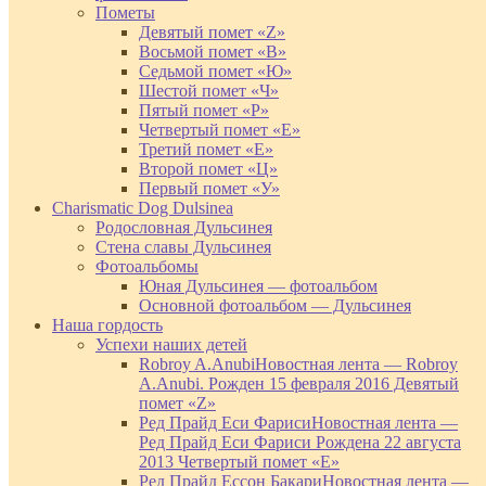
Пометы
Девятый помет «Z»
Восьмой помет «В»
Седьмой помет «Ю»
Шестой помет «Ч»
Пятый помет «Р»
Четвертый помет «Е»
Третий помет «Е»
Второй помет «Ц»
Первый помет «У»
Charismatic Dog Dulsinea
Родословная Дульсинея
Стена славы Дульсинея
Фотоальбомы
Юная Дульсинея — фотоальбом
Основной фотоальбом — Дульсинея
Наша гордость
Успехи наших детей
Robroy A.Anubi
Новостная лента — Robroy
A.Anubi. Рожден 15 февраля 2016 Девятый
помет «Z»
Ред Прайд Еси Фариси
Новостная лента —
Ред Прайд Еси Фариси Рождена 22 августа
2013 Четвертый помет «Е»
Ред Прайд Ессон Бакари
Новостная лента —